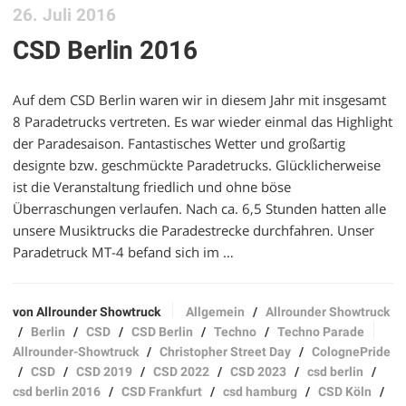
26. Juli 2016
CSD Berlin 2016
Auf dem CSD Berlin waren wir in diesem Jahr mit insgesamt
8 Paradetrucks vertreten. Es war wieder einmal das Highlight
der Paradesaison. Fantastisches Wetter und großartig
designte bzw. geschmückte Paradetrucks. Glücklicherweise
ist die Veranstaltung friedlich und ohne böse
Überraschungen verlaufen. Nach ca. 6,5 Stunden hatten alle
unsere Musiktrucks die Paradestrecke durchfahren. Unser
Paradetruck MT-4 befand sich im …
von Allrounder Showtruck
Allgemein
/
Allrounder Showtruck
/
Berlin
/
CSD
/
CSD Berlin
/
Techno
/
Techno Parade
Allrounder-Showtruck
/
Christopher Street Day
/
ColognePride
/
CSD
/
CSD 2019
/
CSD 2022
/
CSD 2023
/
csd berlin
/
csd berlin 2016
/
CSD Frankfurt
/
csd hamburg
/
CSD Köln
/