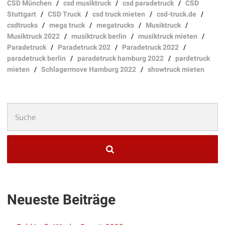
CSD München
/
csd musiktruck
/
csd paradetruck
/
CSD
Stuttgart
/
CSD Truck
/
csd truck mieten
/
csd-truck.de
/
csdtrucks
/
mega truck
/
megatrucks
/
Musiktruck
/
Musiktruck 2022
/
musiktruck berlin
/
musiktruck mieten
/
Paradetruck
/
Paradetruck 202
/
Paradetruck 2022
/
paradetruck berlin
/
paradetruck hamburg 2022
/
pardetruck
mieten
/
Schlagermove Hamburg 2022
/
showtruck mieten
Suchen
nach:
Neueste Beiträge