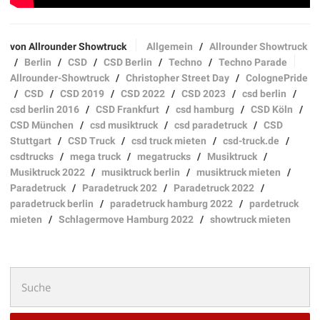
von Allrounder Showtruck
Allgemein
/
Allrounder Showtruck
/
Berlin
/
CSD
/
CSD Berlin
/
Techno
/
Techno Parade
Allrounder-Showtruck
/
Christopher Street Day
/
ColognePride
/
CSD
/
CSD 2019
/
CSD 2022
/
CSD 2023
/
csd berlin
/
csd berlin 2016
/
CSD Frankfurt
/
csd hamburg
/
CSD Köln
/
CSD München
/
csd musiktruck
/
csd paradetruck
/
CSD
Stuttgart
/
CSD Truck
/
csd truck mieten
/
csd-truck.de
/
csdtrucks
/
mega truck
/
megatrucks
/
Musiktruck
/
Musiktruck 2022
/
musiktruck berlin
/
musiktruck mieten
/
Paradetruck
/
Paradetruck 202
/
Paradetruck 2022
/
paradetruck berlin
/
paradetruck hamburg 2022
/
pardetruck
mieten
/
Schlagermove Hamburg 2022
/
showtruck mieten
Suchen
nach: