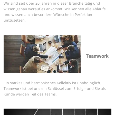
Wir sind seit über 20 Jahren in dieser Branche tätig und
wissen genau worauf es ankommt. Wir kennen alle Abläufe
und wissen auch besondere Wünsche in Perfektion
umzusetzen.
Teamwork
Ein starkes und harmonisches Kollektiv ist unabdinglich.
Teamwork ist bei uns ein Schlüssel zum Erfolg - und Sie als
Kunde werden Teil des Teams.