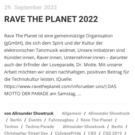
29. September 2022
RAVE THE PLANET 2022
Rave The Planet ist eine gemeinnützige Organisation
(gGmbH), die sich dem Spirit und der Kultur der
elektronischen Tanzmusik widmet. Unsere Initiatoren sind
Künstler:innen, Raver:innen, Unternehmer:innen – darunter
auch der Erfinder der Loveparade, Dr. Motte. Mit unserer
Arbeit möchten wir einen nachhaltigen, positiven Beitrag für
die Technokultur leisten. (Quelle:
https://www.ravetheplanet.com/info/ueber-uns/) DAS
MOTTO DER PARADE am Samstag, …
von Allrounder Showtruck
Allgemein
/
Allrounder Showtruck
/
Berlin
/
Events
/
Fahrzeugbau
/
Rave The Planet
/
Techno
/
Techno Parade
Allrounder-Showtruck
/
Berlin
/
Christopher Street Day
/
ColognePride
/
CSD
/
CSD 2019
/