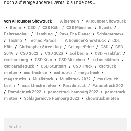
noch auf einige andere Events bis Ende des …
von Allrounder Showtruck
Allgemein
/
Allrounder Showtruck
/
Berlin
/
CSD
/
CSD Köln
/
CSD München
/
Events
/
Fahrzeugbau
/
Hamburg
/
Rave The Planet
/
Schlagermove
/
Techno
/
Techno Parade
Allrounder-Showtruck
/
CDs
Köln
/
Christopher Street Day
/
ColognePride
/
CSD
/
CSD
2019
/
CSD 2022
/
CSD 2023
/
csd berlin
/
CSD Frankfurt
/
csd hamburg
/
CSD Köln
/
CSD München
/
csd musiktruck
/
csd paradetruck
/
CSD Stuttgart
/
CSD Truck
/
csd truck
mieten
/
csd-truck.de
/
csdtrucks
/
mega truck
/
megatrucks
/
Musiktruck
/
Musiktruck 2022
/
musiktruck
berlin
/
musiktruck mieten
/
Paradetruck
/
Paradetruck 202
/
Paradetruck 2022
/
paradetruck hamburg 2022
/
pardetruck
mieten
/
Schlagermove Hamburg 2022
/
showtruck mieten
Suchen
nach: