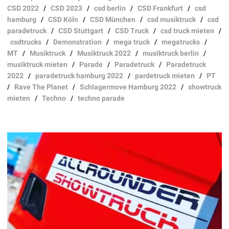
CSD 2022
/
CSD 2023
/
csd berlin
/
CSD Frankfurt
/
csd
hamburg
/
CSD Köln
/
CSD München
/
csd musiktruck
/
csd
paradetruck
/
CSD Stuttgart
/
CSD Truck
/
csd truck mieten
/
csdtrucks
/
Demonstration
/
mega truck
/
megatrucks
/
MT
/
Musiktruck
/
Musiktruck 2022
/
musiktruck berlin
/
musiktruck mieten
/
Parade
/
Paradetruck
/
Paradetruck
2022
/
paradetruck hamburg 2022
/
pardetruck mieten
/
PT
/
Rave The Planet
/
Schlagermove Hamburg 2022
/
showtruck
mieten
/
Techno
/
techno parade