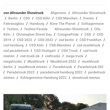
von Allrounder Showtruck
Allgemein
/
Allrounder Showtruck
/
Berlin
/
CSD
/
CSD Köln
/
CSD München
/
Events
/
Fahrzeugbau
/
Hamburg
/
Rave The Planet
/
Schlagermove
/
Techno
/
Techno Parade
Allrounder-Showtruck
/
CDs
Köln
/
Christopher Street Day
/
ColognePride
/
CSD
/
CSD
2019
/
CSD 2022
/
CSD 2023
/
csd berlin
/
CSD Frankfurt
/
csd hamburg
/
CSD Köln
/
CSD München
/
csd musiktruck
/
csd paradetruck
/
CSD Stuttgart
/
CSD Truck
/
csd truck
mieten
/
csd-truck.de
/
csdtrucks
/
mega truck
/
megatrucks
/
Musiktruck
/
Musiktruck 2022
/
musiktruck
berlin
/
musiktruck mieten
/
Paradetruck
/
Paradetruck 202
/
Paradetruck 2022
/
paradetruck hamburg 2022
/
pardetruck
mieten
/
Schlagermove Hamburg 2022
/
showtruck mieten