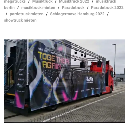
megatrucks
/
Musiktruck
/
Musiktruck 2022
/
musiktruck
berlin
/
musiktruck mieten
/
Paradetruck
/
Paradetruck 2022
/
pardetruck mieten
/
Schlagermove Hamburg 2022
/
showtruck mieten