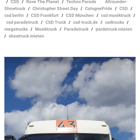
/
CSD
/
Rave The Planet
/
Techno Parade
Allrounder-
Showtruck
/
Christopher Street Day
/
ColognePride
/
CSD
/
csd berlin
/
CSD Frankfurt
/
CSD München
/
csd musiktruck
/
csd paradetruck
/
CSD Truck
/
csd-truck.de
/
csdtrucks
/
megatrucks
/
Musiktruck
/
Paradetruck
/
pardetruck mieten
/
showtruck mieten