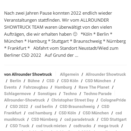
Nach zwei Jahren Pause konnten 2022 endlich wieder
Veranstaltungen stattfinden. Wir vom ALLROUNDER
SHOWTRUCK TEAM waren überwältigt von den vielen
Aufträgen, die wir erhalten haben 🙂 *Köln * Berlin *
München * Hamburg * Stuttgart * Braunschweig * Nürnberg
* Frankfurt * Abfahrt vom Standort Neustadt/Wied zum
Berliner CSD 2022 Auf Grund der …
von Allrounder Showtruck
Allgemein
/
Allrounder Showtruck
/
Berlin
/
Bühne
/
CSD
/
CSD Köln
/
CSD München
/
Events
/
Fahrzeugbau
/
Hamburg
/
Rave The Planet
/
Schlagermove
/
Sonstiges
/
Techno
/
Techno Parade
Allrounder-Showtruck
/
Christopher Street Day
/
ColognePride
/
CSD 2022
/
csd berlin
/
CSD Braunschweig
/
CSD
Frankfurt
/
csd hamburg
/
CSD Köln
/
CSD München
/
csd
musiktruck
/
CSD Nürnberg
/
csd paradetruck
/
CSD Stuttgart
/
CSD Truck
/
csd truck mieten
/
csdtrucks
/
mega truck
/