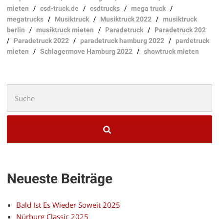
mieten
/
csd-truck.de
/
csdtrucks
/
mega truck
/
megatrucks
/
Musiktruck
/
Musiktruck 2022
/
musiktruck
berlin
/
musiktruck mieten
/
Paradetruck
/
Paradetruck 202
/
Paradetruck 2022
/
paradetruck hamburg 2022
/
pardetruck
mieten
/
Schlagermove Hamburg 2022
/
showtruck mieten
Suchen
nach:
Neueste Beiträge
Bald Ist Es Wieder Soweit 2025
Nürburg Classic 2025