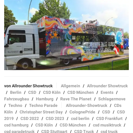
von Allrounder Showtruck
Allgemein
/
Allrounder Showtruck
/
Berlin
/
CSD
/
CSD Köln
/
CSD München
/
Events
/
Fahrzeugbau
/
Hamburg
/
Rave The Planet
/
Schlagermove
/
Techno
/
Techno Parade
Allrounder-Showtruck
/
CDs
Köln
/
Christopher Street Day
/
ColognePride
/
CSD
/
CSD
2019
/
CSD 2022
/
CSD 2023
/
csd berlin
/
CSD Frankfurt
/
csd hamburg
/
CSD Köln
/
CSD München
/
csd musiktruck
/
csd paradetruck
/
CSD Stuttgart
/
CSD Truck
/
csd truck