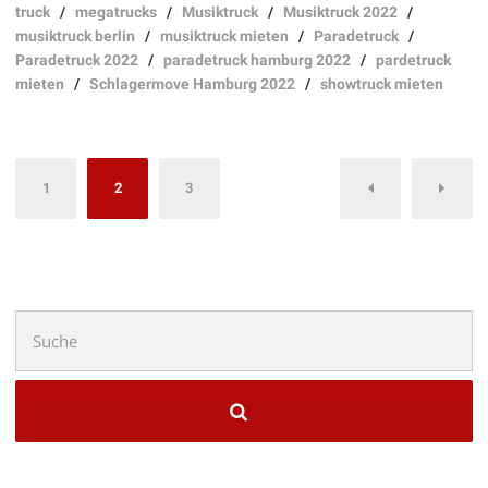
truck
/
megatrucks
/
Musiktruck
/
Musiktruck 2022
/
musiktruck berlin
/
musiktruck mieten
/
Paradetruck
/
Paradetruck 2022
/
paradetruck hamburg 2022
/
pardetruck
mieten
/
Schlagermove Hamburg 2022
/
showtruck mieten
Seitennummerierung
1
2
3
der
Beiträge
Suchen
nach: