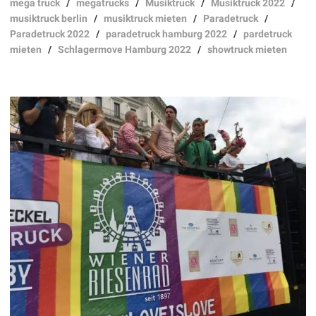
mega truck
/
megatrucks
/
Musiktruck
/
Musiktruck 2022
/
musiktruck berlin
/
musiktruck mieten
/
Paradetruck
/
Paradetruck 2022
/
paradetruck hamburg 2022
/
pardetruck
mieten
/
Schlagermove Hamburg 2022
/
showtruck mieten