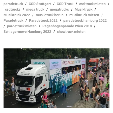
paradetruck
/
CSD Stuttgart
/
CSD Truck
/
csd truck mieten
/
csdtrucks
/
mega truck
/
megatrucks
/
Musiktruck
/
Musiktruck 2022
/
musiktruck berlin
/
musiktruck mieten
/
Paradetruck
/
Paradetruck 2022
/
paradetruck hamburg 2022
/
pardetruck mieten
/
Regenbogenparade Wien 2018
/
Schlagermove Hamburg 2022
/
showtruck mieten