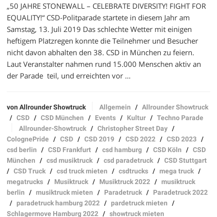
„50 JAHRE STONEWALL – CELEBRATE DIVERSITY! FIGHT FOR
EQUALITY!“ CSD-Politparade startete in diesem Jahr am
Samstag, 13. Juli 2019 Das schlechte Wetter mit einigen
heftigem Platzregen konnte die Teilnehmer und Besucher
nicht davon abhalten den 38. CSD in München zu feiern.
Laut Veranstalter nahmen rund 15.000 Menschen aktiv an
der Parade teil, und erreichten vor …
von Allrounder Showtruck
Allgemein
/
Allrounder Showtruck
/
CSD
/
CSD München
/
Events
/
Kultur
/
Techno Parade
Allrounder-Showtruck
/
Christopher Street Day
/
ColognePride
/
CSD
/
CSD 2019
/
CSD 2022
/
CSD 2023
/
csd berlin
/
CSD Frankfurt
/
csd hamburg
/
CSD Köln
/
CSD
München
/
csd musiktruck
/
csd paradetruck
/
CSD Stuttgart
/
CSD Truck
/
csd truck mieten
/
csdtrucks
/
mega truck
/
megatrucks
/
Musiktruck
/
Musiktruck 2022
/
musiktruck
berlin
/
musiktruck mieten
/
Paradetruck
/
Paradetruck 2022
/
paradetruck hamburg 2022
/
pardetruck mieten
/
Schlagermove Hamburg 2022
/
showtruck mieten