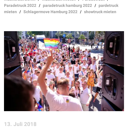
Paradetruck 2022
/
paradetruck hamburg 2022
/
pardetruck
mieten
/
Schlagermove Hamburg 2022
/
showtruck mieten
13. Juli 2018