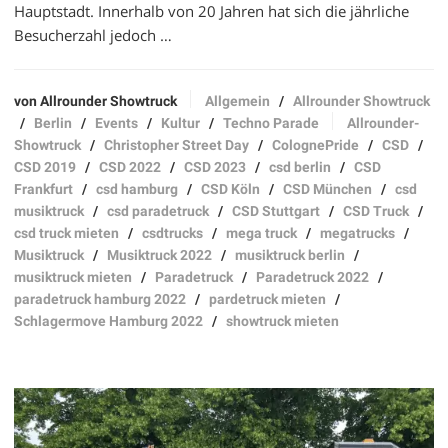
Hauptstadt. Innerhalb von 20 Jahren hat sich die jährliche
Besucherzahl jedoch …
von Allrounder Showtruck
Allgemein
/
Allrounder Showtruck
/
Berlin
/
Events
/
Kultur
/
Techno Parade
Allrounder-
Showtruck
/
Christopher Street Day
/
ColognePride
/
CSD
/
CSD 2019
/
CSD 2022
/
CSD 2023
/
csd berlin
/
CSD
Frankfurt
/
csd hamburg
/
CSD Köln
/
CSD München
/
csd
musiktruck
/
csd paradetruck
/
CSD Stuttgart
/
CSD Truck
/
csd truck mieten
/
csdtrucks
/
mega truck
/
megatrucks
/
Musiktruck
/
Musiktruck 2022
/
musiktruck berlin
/
musiktruck mieten
/
Paradetruck
/
Paradetruck 2022
/
paradetruck hamburg 2022
/
pardetruck mieten
/
Schlagermove Hamburg 2022
/
showtruck mieten