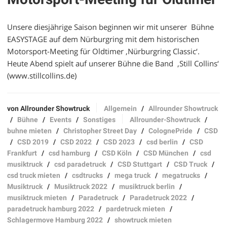
Unsere diesjährige Saison beginnen wir mit unserer Bühne
EASYSTAGE auf dem Nürburgring mit dem historischen
Motorsport-Meeting für Oldtimer ‚Nürburgring Classic‘.
Heute Abend spielt auf unserer Bühne die Band ‚Still Collins‘
(www.stillcollins.de)
von Allrounder Showtruck
Allgemein
/
Allrounder Showtruck
/
Bühne
/
Events
/
Sonstiges
Allrounder-Showtruck
/
buhne mieten
/
Christopher Street Day
/
ColognePride
/
CSD
/
CSD 2019
/
CSD 2022
/
CSD 2023
/
csd berlin
/
CSD
Frankfurt
/
csd hamburg
/
CSD Köln
/
CSD München
/
csd
musiktruck
/
csd paradetruck
/
CSD Stuttgart
/
CSD Truck
/
csd truck mieten
/
csdtrucks
/
mega truck
/
megatrucks
/
Musiktruck
/
Musiktruck 2022
/
musiktruck berlin
/
musiktruck mieten
/
Paradetruck
/
Paradetruck 2022
/
paradetruck hamburg 2022
/
pardetruck mieten
/
Schlagermove Hamburg 2022
/
showtruck mieten