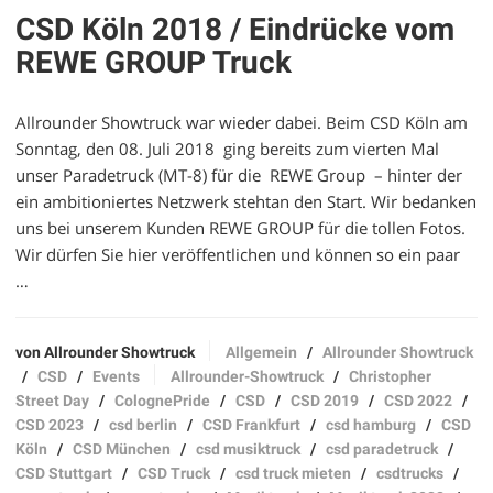
CSD Köln 2018 / Eindrücke vom
REWE GROUP Truck
Allrounder Showtruck war wieder dabei. Beim CSD Köln am
Sonntag, den 08. Juli 2018 ging bereits zum vierten Mal
unser Paradetruck (MT-8) für die REWE Group – hinter der
ein ambitioniertes Netzwerk stehtan den Start. Wir bedanken
uns bei unserem Kunden REWE GROUP für die tollen Fotos.
Wir dürfen Sie hier veröffentlichen und können so ein paar
…
von Allrounder Showtruck
Allgemein
/
Allrounder Showtruck
/
CSD
/
Events
Allrounder-Showtruck
/
Christopher
Street Day
/
ColognePride
/
CSD
/
CSD 2019
/
CSD 2022
/
CSD 2023
/
csd berlin
/
CSD Frankfurt
/
csd hamburg
/
CSD
Köln
/
CSD München
/
csd musiktruck
/
csd paradetruck
/
CSD Stuttgart
/
CSD Truck
/
csd truck mieten
/
csdtrucks
/