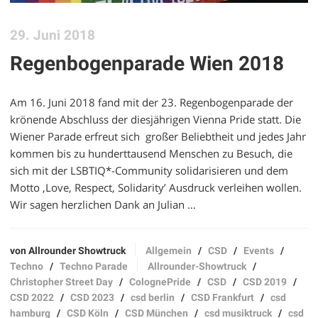
29. Juni 2018
Regenbogenparade Wien 2018
Am 16. Juni 2018 fand mit der 23. Regenbogenparade der
krönende Abschluss der diesjährigen Vienna Pride statt. Die
Wiener Parade erfreut sich großer Beliebtheit und jedes Jahr
kommen bis zu hunderttausend Menschen zu Besuch, die
sich mit der LSBTIQ*-Community solidarisieren und dem
Motto ‚Love, Respect, Solidarity’ Ausdruck verleihen wollen.
Wir sagen herzlichen Dank an Julian …
von Allrounder Showtruck
Allgemein
/
CSD
/
Events
/
Techno
/
Techno Parade
Allrounder-Showtruck
/
Christopher Street Day
/
ColognePride
/
CSD
/
CSD 2019
/
CSD 2022
/
CSD 2023
/
csd berlin
/
CSD Frankfurt
/
csd
hamburg
/
CSD Köln
/
CSD München
/
csd musiktruck
/
csd