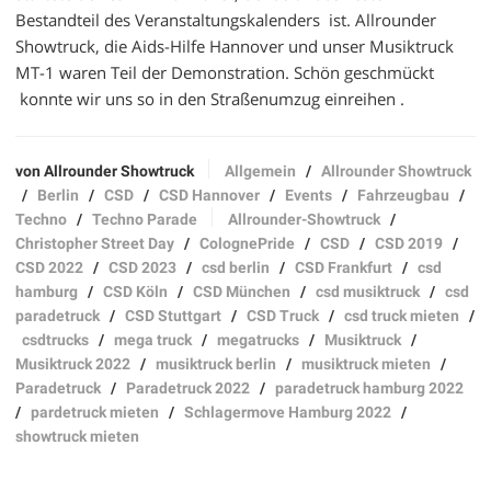
Bestandteil des Veranstaltungskalenders ist. Allrounder
Showtruck, die Aids-Hilfe Hannover und unser Musiktruck
MT-1 waren Teil der Demonstration. Schön geschmückt
konnte wir uns so in den Straßenumzug einreihen .
von Allrounder Showtruck
Allgemein
/
Allrounder Showtruck
/
Berlin
/
CSD
/
CSD Hannover
/
Events
/
Fahrzeugbau
/
Techno
/
Techno Parade
Allrounder-Showtruck
/
Christopher Street Day
/
ColognePride
/
CSD
/
CSD 2019
/
CSD 2022
/
CSD 2023
/
csd berlin
/
CSD Frankfurt
/
csd
hamburg
/
CSD Köln
/
CSD München
/
csd musiktruck
/
csd
paradetruck
/
CSD Stuttgart
/
CSD Truck
/
csd truck mieten
/
csdtrucks
/
mega truck
/
megatrucks
/
Musiktruck
/
Musiktruck 2022
/
musiktruck berlin
/
musiktruck mieten
/
Paradetruck
/
Paradetruck 2022
/
paradetruck hamburg 2022
/
pardetruck mieten
/
Schlagermove Hamburg 2022
/
showtruck mieten