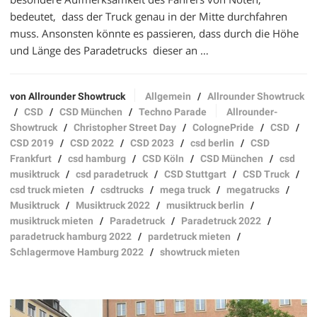
bedeutet, dass der Truck genau in der Mitte durchfahren
muss. Ansonsten könnte es passieren, dass durch die Höhe
und Länge des Paradetrucks dieser an …
von Allrounder Showtruck
Allgemein
/
Allrounder Showtruck
/
CSD
/
CSD München
/
Techno Parade
Allrounder-
Showtruck
/
Christopher Street Day
/
ColognePride
/
CSD
/
CSD 2019
/
CSD 2022
/
CSD 2023
/
csd berlin
/
CSD
Frankfurt
/
csd hamburg
/
CSD Köln
/
CSD München
/
csd
musiktruck
/
csd paradetruck
/
CSD Stuttgart
/
CSD Truck
/
csd truck mieten
/
csdtrucks
/
mega truck
/
megatrucks
/
Musiktruck
/
Musiktruck 2022
/
musiktruck berlin
/
musiktruck mieten
/
Paradetruck
/
Paradetruck 2022
/
paradetruck hamburg 2022
/
pardetruck mieten
/
Schlagermove Hamburg 2022
/
showtruck mieten