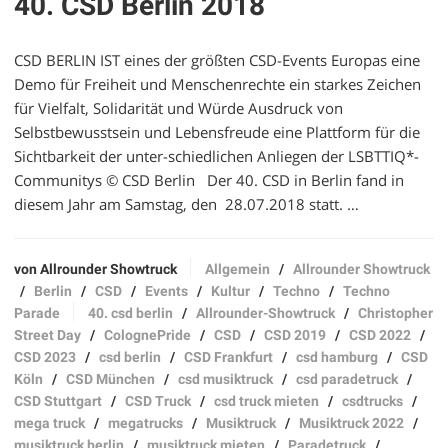
40. CSD Berlin 2018
CSD BERLIN IST eines der größten CSD-Events Europas eine
Demo für Freiheit und Menschenrechte ein starkes Zeichen
für Vielfalt, Solidarität und Würde Ausdruck von
Selbstbewusstsein und Lebensfreude eine Plattform für die
Sichtbarkeit der unter-schiedlichen Anliegen der LSBTTIQ*-
Communitys © CSD Berlin Der 40. CSD in Berlin fand in
diesem Jahr am Samstag, den 28.07.2018 statt. …
von Allrounder Showtruck
Allgemein
/
Allrounder Showtruck
/
Berlin
/
CSD
/
Events
/
Kultur
/
Techno
/
Techno
Parade
40. csd berlin
/
Allrounder-Showtruck
/
Christopher
Street Day
/
ColognePride
/
CSD
/
CSD 2019
/
CSD 2022
/
CSD 2023
/
csd berlin
/
CSD Frankfurt
/
csd hamburg
/
CSD
Köln
/
CSD München
/
csd musiktruck
/
csd paradetruck
/
CSD Stuttgart
/
CSD Truck
/
csd truck mieten
/
csdtrucks
/
mega truck
/
megatrucks
/
Musiktruck
/
Musiktruck 2022
/
musiktruck berlin
/
musiktruck mieten
/
Paradetruck
/