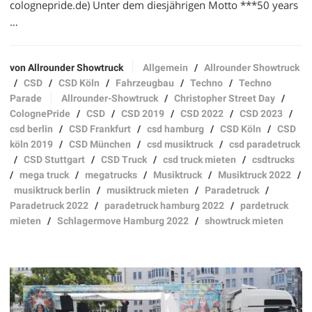
colognepride.de) Unter dem diesjährigen Motto ***50 years
…
von Allrounder Showtruck
Allgemein
/
Allrounder Showtruck
/
CSD
/
CSD Köln
/
Fahrzeugbau
/
Techno
/
Techno
Parade
Allrounder-Showtruck
/
Christopher Street Day
/
ColognePride
/
CSD
/
CSD 2019
/
CSD 2022
/
CSD 2023
/
csd berlin
/
CSD Frankfurt
/
csd hamburg
/
CSD Köln
/
CSD
köln 2019
/
CSD München
/
csd musiktruck
/
csd paradetruck
/
CSD Stuttgart
/
CSD Truck
/
csd truck mieten
/
csdtrucks
/
mega truck
/
megatrucks
/
Musiktruck
/
Musiktruck 2022
/
musiktruck berlin
/
musiktruck mieten
/
Paradetruck
/
Paradetruck 2022
/
paradetruck hamburg 2022
/
pardetruck
mieten
/
Schlagermove Hamburg 2022
/
showtruck mieten