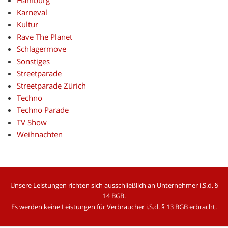
Karneval
Kultur
Rave The Planet
Schlagermove
Sonstiges
Streetparade
Streetparade Zürich
Techno
Techno Parade
TV Show
Weihnachten
Unsere Leistungen richten sich ausschließlich an
Unternehmer i.S.d. §
14 BGB.
Es werden
keine Leistungen für Verbraucher i.S.d. § 13 BGB erbracht.