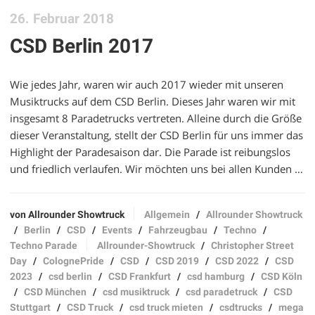
26. Februar 2018
CSD Berlin 2017
Wie jedes Jahr, waren wir auch 2017 wieder mit unseren
Musiktrucks auf dem CSD Berlin. Dieses Jahr waren wir mit
insgesamt 8 Paradetrucks vertreten. Alleine durch die Größe
dieser Veranstaltung, stellt der CSD Berlin für uns immer das
Highlight der Paradesaison dar. Die Parade ist reibungslos
und friedlich verlaufen. Wir möchten uns bei allen Kunden …
von Allrounder Showtruck
Allgemein
/
Allrounder Showtruck
/
Berlin
/
CSD
/
Events
/
Fahrzeugbau
/
Techno
/
Techno Parade
Allrounder-Showtruck
/
Christopher Street
Day
/
ColognePride
/
CSD
/
CSD 2019
/
CSD 2022
/
CSD
2023
/
csd berlin
/
CSD Frankfurt
/
csd hamburg
/
CSD Köln
/
CSD München
/
csd musiktruck
/
csd paradetruck
/
CSD
Stuttgart
/
CSD Truck
/
csd truck mieten
/
csdtrucks
/
mega