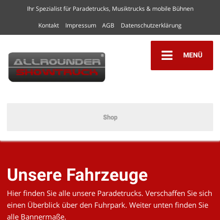
Ihr Spezialist für Paradetrucks, Musiktrucks & mobile Bühnen
Kontakt
Impressum
AGB
Datenschutzerklärung
MENÜ
Shop
Unsere Fahrzeuge
Hier finden Sie alle unsere Paradetrucks. Verschaffen Sie sich
einen Überblick über den Fuhrpark. Weiter unten finden Sie
alle Bannermaße.